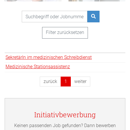
Suchbegriff oder Jobnummer
Stellen
finden
Filter zurücksetzen
Stelle
SekretärIn im medizinischen Schreibdienst
Ort
Filtern
Medizinische Stationsassistenz
zurück
1
weiter
Initiativbewerbung
Keinen passenden Job gefunden? Dann bewerben