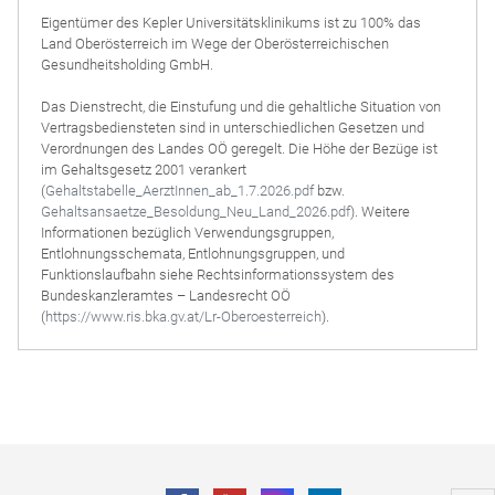
Eigentümer des Kepler Universitätsklinikums ist zu 100% das
Land Oberösterreich im Wege der Oberösterreichischen
Gesundheitsholding GmbH.
Das Dienstrecht, die Einstufung und die gehaltliche Situation von
Vertragsbediensteten sind in unterschiedlichen Gesetzen und
Verordnungen des Landes OÖ geregelt. Die Höhe der Bezüge ist
im Gehaltsgesetz 2001 verankert
(
Gehaltstabelle_AerztInnen_ab_1.7.2026.pdf
bzw.
Gehaltsansaetze_Besoldung_Neu_Land_2026.pdf
). Weitere
Informationen bezüglich Verwendungsgruppen,
Entlohnungsschemata, Entlohnungsgruppen, und
Funktionslaufbahn siehe Rechtsinformationssystem des
Bundeskanzleramtes – Landesrecht OÖ
(
https://www.ris.bka.gv.at/Lr-Oberoesterreich
).