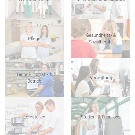
Gesundheits- &
Pflege
Sozialberufe
Technik, Logistik &
Verwaltung
Betrieb
Lehrstellen
Studien- & Ferialjobs